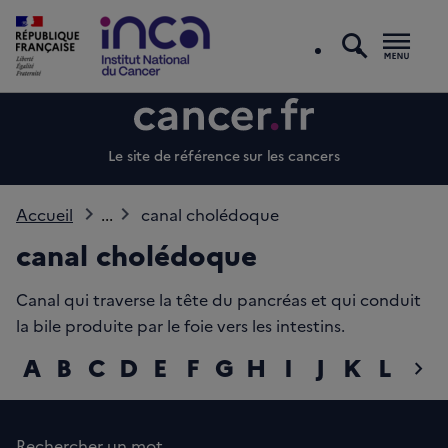
recherc
Men
Le site de référence sur les cancers
Accueil
...
canal cholédoque
canal cholédoque
Canal qui traverse la tête du pancréas et qui conduit
la bile produite par le foie vers les intestins.
A
B
C
D
E
F
G
H
I
J
K
L
M
chevron_right
diap
Rechercher un mot