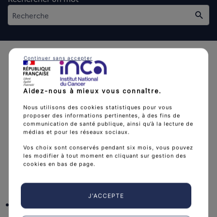
Rech
Continuer sans accepter
Aidez-nous à mieux vous connaître.
L'Institut national du cancer est l’agence d'expertise
Nous utilisons des cookies statistiques pour vous
proposer des informations pertinentes, à des fins de
sanitaire et scientifique en cancérologie de l’État.
communication de santé publique, ainsi qu’à la lecture de
médias et pour les réseaux sociaux.
arrow_forward
Découvrir l’Institut
Vos choix sont conservés pendant six mois, vous pouvez
les modifier à tout moment en cliquant sur gestion des
cookies en bas de page.
Nous suivre
J'ACCEPTE
facebook
x
instagram
linkedin
you