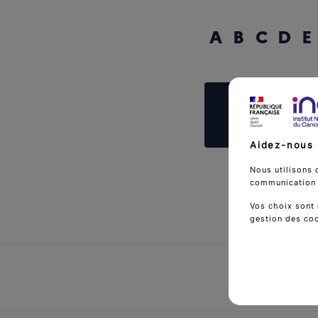
A
B
C
D
E
Reche
Aidez-nous 
Nous utilisons 
communication d
Vos choix sont 
gestion des co