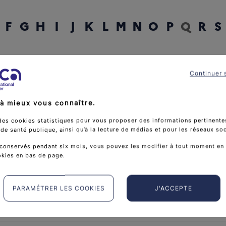
F
G
H
I
J
K
L
M
N
O
P
Q
R
S
rcher un mot
Continuer 
à mieux vous connaître.
des cookies statistiques pour vous proposer des informations pertinentes
e santé publique, ainsi qu’à la lecture de médias et pour les réseaux so
conservés pendant six mois, vous pouvez les modifier à tout moment en 
okies en bas de page.
PARAMÉTRER LES COOKIES
J'ACCEPTE