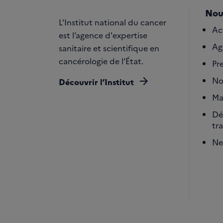
Nou
L'Institut national du cancer
Ac
est l’agence d'expertise
Ag
sanitaire et scientifique en
cancérologie de l’État.
Pr
arrow_forward
No
Découvrir l’Institut
Ma
Dé
tr
Ne