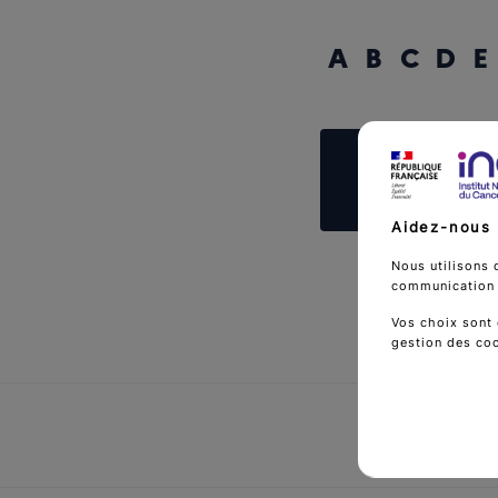
A
B
C
D
E
Reche
Aidez-nous 
Nous utilisons 
communication d
Vos choix sont 
gestion des co