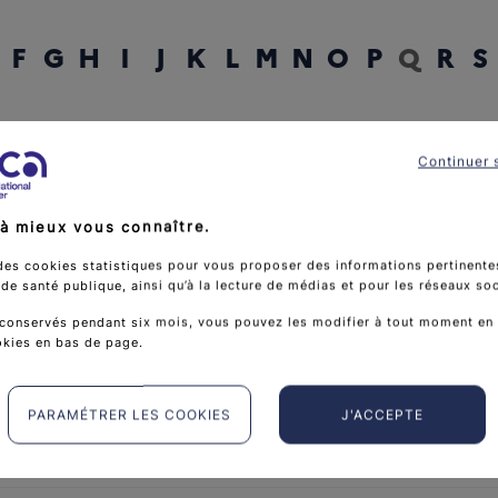
F
G
H
I
J
K
L
M
N
O
P
Q
R
S
rcher un mot
Continuer 
à mieux vous connaître.
des cookies statistiques pour vous proposer des informations pertinentes
e santé publique, ainsi qu’à la lecture de médias et pour les réseaux so
conservés pendant six mois, vous pouvez les modifier à tout moment en 
okies en bas de page.
PARAMÉTRER LES COOKIES
J'ACCEPTE