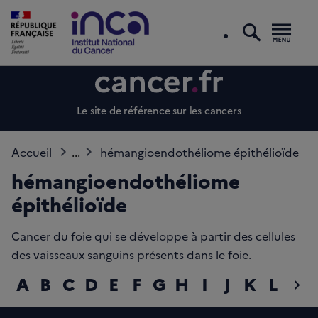
recherc
Men
Le site de référence sur les cancers
Accueil
...
hémangioendothéliome épithélioïde
hémangioendothéliome
épithélioïde
Cancer du foie qui se développe à partir des cellules
des vaisseaux sanguins présents dans le foie.
A
B
C
D
E
F
G
H
I
J
K
L
M
chevron_right
diap