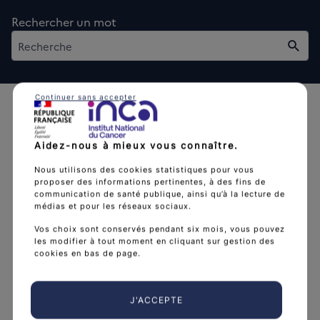
Rechercher un mot
Rech
Continuer sans accepter
Aidez-nous à mieux vous connaître.
Nous utilisons des cookies statistiques pour vous
L'Institut national du cancer est l’agence d'expertise
proposer des informations pertinentes, à des fins de
communication de santé publique, ainsi qu’à la lecture de
sanitaire et scientifique en cancérologie de l’État.
médias et pour les réseaux sociaux.
arrow_forward
Découvrir l’Institut
Vos choix sont conservés pendant six mois, vous pouvez
les modifier à tout moment en cliquant sur gestion des
cookies en bas de page.
Nous suivre
J'ACCEPTE