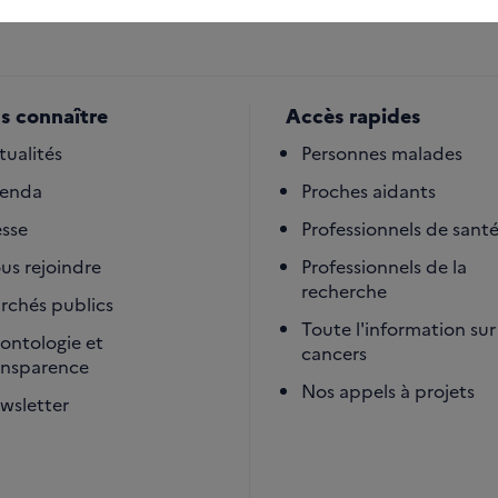
s connaître
Accès rapides
tualités
Personnes malades
enda
Proches aidants
esse
Professionnels de sant
us rejoindre
Professionnels de la
recherche
rchés publics
Toute l'information sur 
ontologie et
cancers
ansparence
Nos appels à projets
wsletter