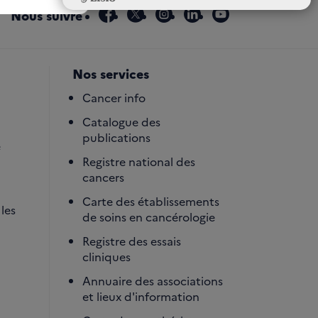
facebook
x
instagram
linkedin
youtube
Nous suivre
Nos services
Cancer info
Catalogue des
publications
é
Registre national des
cancers
Carte des établissements
les
de soins en cancérologie
Registre des essais
cliniques
Annuaire des associations
et lieux d'information