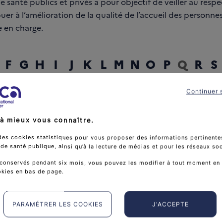
 santé publics et privés a pour objectif de veiller au respe
uer à l’amélioration de la qualité de l’accueil des personne
e en charge.
F
G
H
I
J
K
L
M
N
O
P
Q
R
S
Continuer 
rcher un mot
à mieux vous connaître.
des cookies statistiques pour vous proposer des informations pertinentes
e santé publique, ainsi qu’à la lecture de médias et pour les réseaux so
conservés pendant six mois, vous pouvez les modifier à tout moment en 
okies en bas de page.
PARAMÉTRER LES COOKIES
J'ACCEPTE