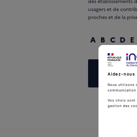
des établissements de
usagers et de contrib
proches et de la pris
A
B
C
D
E
Reche
Aidez-nous 
Nous utilisons 
communication d
Vos choix sont 
gestion des co