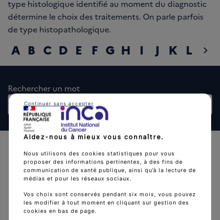
type histologique identifié au moment du diagnostic
détermine le choix des traitements. On parle parfois
de type histopathologique.
A
B
C
D
E
F
G
H
I
J
K
L
M
chevron_right
diap
Rechercher un mot
Continuer sans accepter
Rech
Aidez-nous à mieux vous connaître.
Nous utilisons des cookies statistiques pour vous
proposer des informations pertinentes, à des fins de
communication de santé publique, ainsi qu’à la lecture de
médias et pour les réseaux sociaux.
L'Institut national du cancer est l’agence d'expertise
Vos choix sont conservés pendant six mois, vous pouvez
les modifier à tout moment en cliquant sur gestion des
sanitaire et scientifique en cancérologie de l’État.
cookies en bas de page.