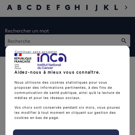
A
B
C
D
E
F
G
H
I
J
K
L
M
chevron_right
diap
Rechercher un mot
Rech
Continuer sans accepter
Aidez-nous à mieux vous connaître.
Nous utilisons des cookies statistiques pour vous
proposer des informations pertinentes, à des fins de
communication de santé publique, ainsi qu’à la lecture de
L'Institut national du cancer est l’agence d'expertise
médias et pour les réseaux sociaux.
sanitaire et scientifique en cancérologie de l’État.
Vos choix sont conservés pendant six mois, vous pouvez
les modifier à tout moment en cliquant sur gestion des
arrow_forward
Découvrir l’Institut
cookies en bas de page.