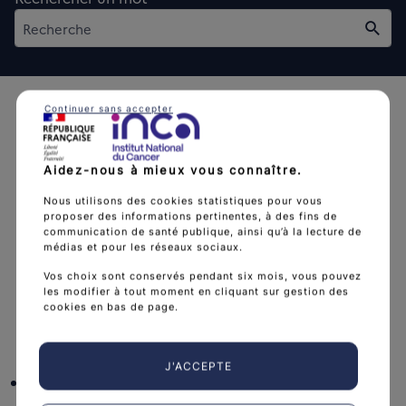
Rech
Continuer sans accepter
Aidez-nous à mieux vous connaître.
L'Institut national du cancer est l’agence d'expertise
Nous utilisons des cookies statistiques pour vous
proposer des informations pertinentes, à des fins de
sanitaire et scientifique en cancérologie de l’État.
communication de santé publique, ainsi qu’à la lecture de
médias et pour les réseaux sociaux.
arrow_forward
Découvrir l’Institut
Vos choix sont conservés pendant six mois, vous pouvez
les modifier à tout moment en cliquant sur gestion des
cookies en bas de page.
Nous suivre
J'ACCEPTE
facebook
x
instagram
linkedin
you