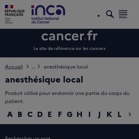
recherc
Men
Le site de référence sur les cancers
Accueil
...
anesthésique local
anesthésique local
Produit utilisé pour endormir une partie du corps du
patient.
A
B
C
D
E
F
G
H
I
J
K
L
M
chevron_right
diap
Rechercher un mot