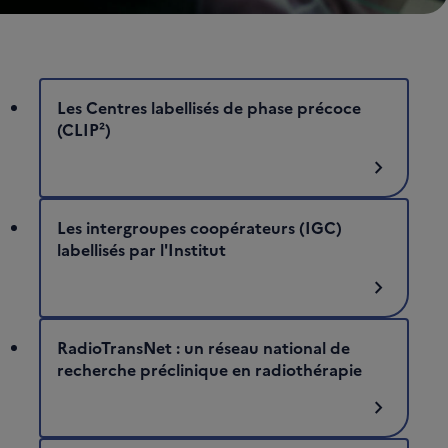
Les Centres labellisés de phase précoce
(CLIP²)
chevron_right
Les intergroupes coopérateurs (IGC)
labellisés par l'Institut
chevron_right
RadioTransNet : un réseau national de
recherche préclinique en radiothérapie
chevron_right