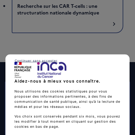
Recherche sur les CAR T-cells : une
structuration nationale dynamique
chevron_right
Continuer sans accepter
Aidez-nous à mieux vous connaître.
Nous utilisons des cookies statistiques pour vous
05/05/2025
proposer des informations pertinentes, à des fins de
communication de santé publique, ainsi qu’à la lecture de
Les Centres labellisés de phase précoce (CLIP²)
médias et pour les réseaux sociaux.
“L’Institut national du cancer, conscient des enjeux des
Vos choix sont conservés pendant six mois, vous pouvez
essais cliniques de phase précoce dans l’accès [...]”
les modifier à tout moment en cliquant sur gestion des
cookies en bas de page.