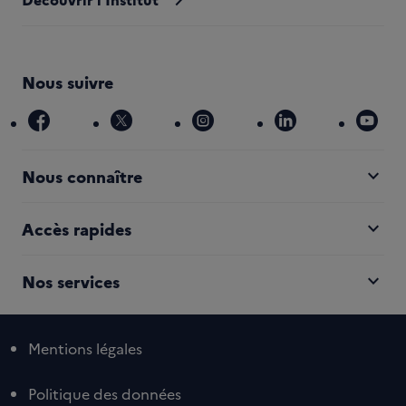
Nous suivre
facebook
x
instagram
linkedin
you
expand_more
Nous connaître
expand_more
Accès rapides
expand_more
Nos services
Mentions légales
Politique des données