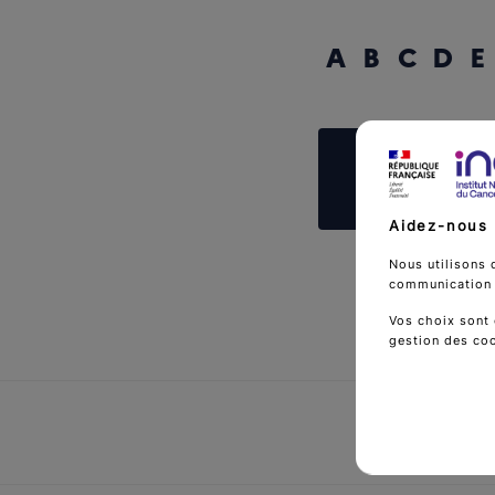
A
B
C
D
E
Reche
Aidez-nous 
Nous utilisons 
communication d
Vos choix sont 
gestion des co