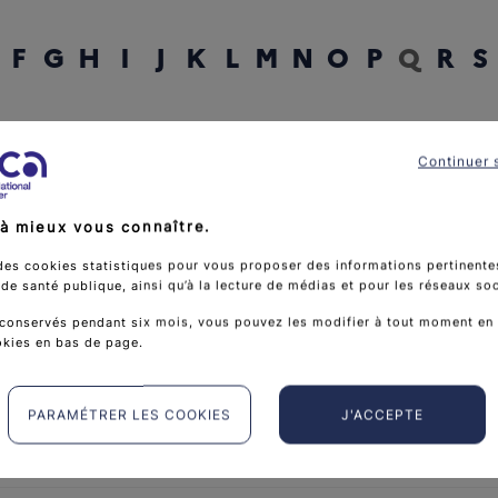
F
G
H
I
J
K
L
M
N
O
P
Q
R
S
rcher un mot
Continuer 
à mieux vous connaître.
des cookies statistiques pour vous proposer des informations pertinentes
e santé publique, ainsi qu’à la lecture de médias et pour les réseaux so
conservés pendant six mois, vous pouvez les modifier à tout moment en 
okies en bas de page.
PARAMÉTRER LES COOKIES
J'ACCEPTE