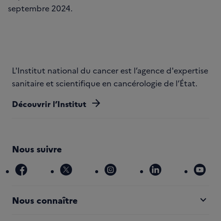
septembre 2024.
L'Institut national du cancer est l’agence d'expertise
sanitaire et scientifique en cancérologie de l’État.
arrow_forward
Découvrir l’Institut
Nous suivre
facebook
x
instagram
linkedin
you
expand_more
Nous connaître