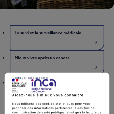
Le suivi et la surveillance médicale
chevron_right
Mieux vivre après un cancer
chevron_right
Continuer sans accepter
Emprunter après un cancer
chevron_right
Aidez-nous à mieux vous connaître.
Nous utilisons des cookies statistiques pour vous
proposer des informations pertinentes, à des fins de
communication de santé publique, ainsi qu’à la lecture de