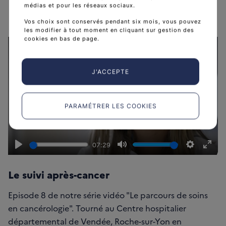
médias et pour les réseaux sociaux.
Vos choix sont conservés pendant six mois, vous pouvez
les modifier à tout moment en cliquant sur gestion des
cookies en bas de page.
J'ACCEPTE
Lire
PARAMÉTRER LES COOKIES
07:29
Lire
Muet
Paramètr
Pass
en
Le suivi après-cancer
mod
Episode 8 de notre série vidéo "Le parcours de soins
plei
en cancérologie". Tourné au Centre hospitalier
écra
départemental de Vendée, Roche-sur-Yon en