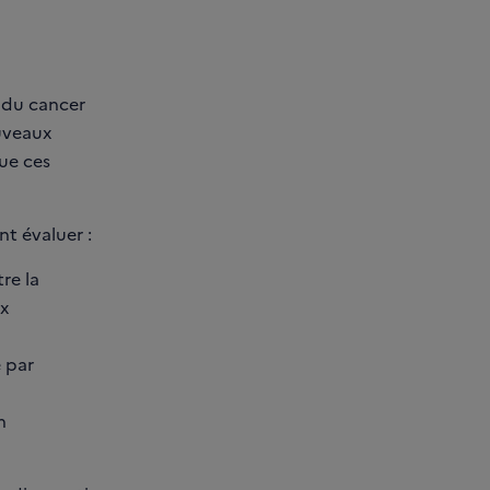
s du cancer
uveaux
que ces
nt évaluer :
re la
x
 par
n