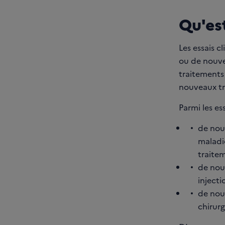
Qu'est
Les essais 
ou de nouve
traitements 
nouveaux tra
Parmi les es
de nou
maladie
traitem
de nou
injecti
de nou
chirurg