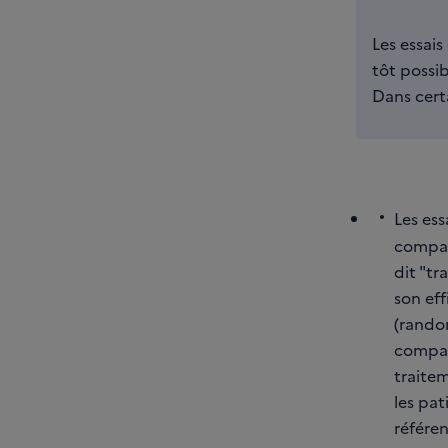
Les essais
tôt possib
Dans cert
Les ess
compar
dit "tr
son eff
(rando
compara
traitem
les pat
référen