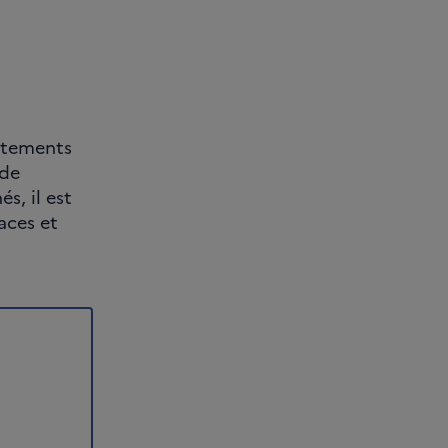
aitements
 de
s, il est
aces et