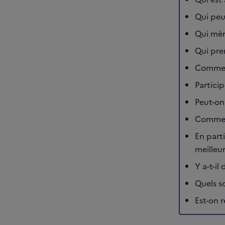
Qui peut
Qui mène
Qui pre
Comment
Particip
Peut-on
Comment
En parti
meilleu
Y a-t-il
Quels so
Est-on r