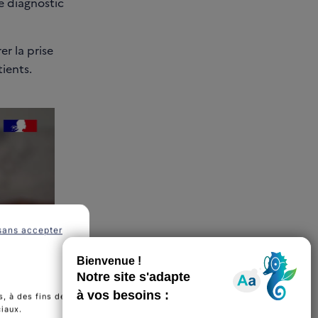
e diagnostic
er la prise
ients.
sans accepter
, à des fins de
ciaux.