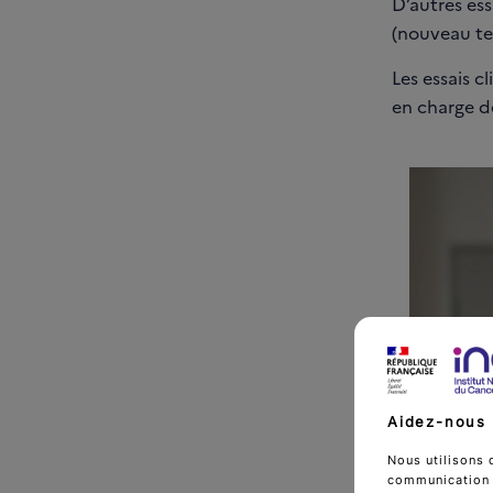
D’autres ess
(nouveau te
Les essais c
en charge de
Aidez-nous 
Nous utilisons 
communication d