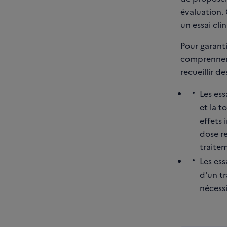
évaluation. 
un essai cli
Pour garanti
comprennent
recueillir d
Les ess
et la t
effets 
dose r
traite
Les ess
d'un tr
nécessi