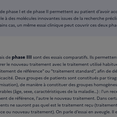
 de phase I et de phase II permettent au patient d’avoir acc
le à des molécules innovantes issues de la recherche précli
ains cas, un même essai clinique peut couvrir ces deux pha
phase III
ais de
sont des essais comparatifs. Ils permetten
er le nouveau traitement avec le traitement utilisé habitu
aitement de référence" ou "traitement standard", afin de d
icacité. Deux groupes de patients sont constitués par tirag
misation), de manière à constituer des groupes homogènes
bles (âge, sexe, caractéristiques de la maladie…) : l'un rec
ent de référence, l'autre le nouveau traitement. Dans certa
ients ne sauront pas quel est le traitement reçu (traitemen
ce ou nouveau traitement). On parle d’essai en aveugle. Il e