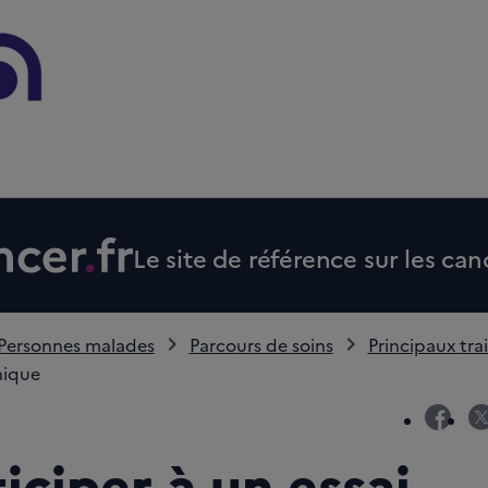
Le site de référence sur les can
Personnes malades
Parcours de soins
Principaux tr
inique
fac
iciper à un essai