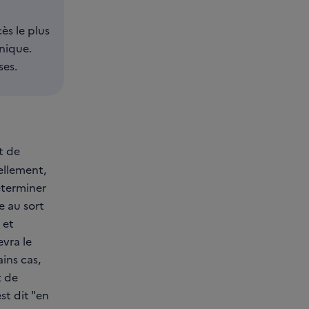
ès le plus
nique.
ses.
t de
ellement,
éterminer
e au sort
 et
evra le
ins cas,
t de
st dit "en