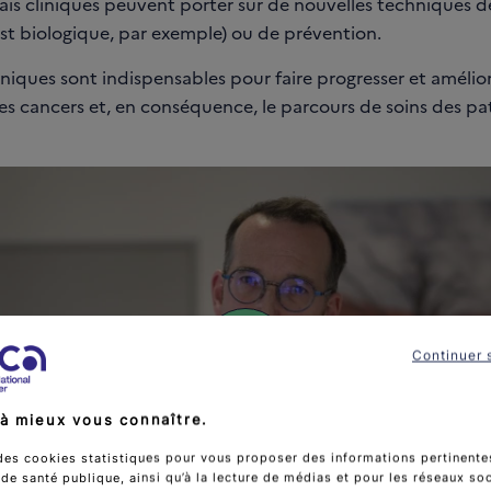
ais cliniques peuvent porter sur de nouvelles techniques d
st biologique, par exemple) ou de prévention.
liniques sont indispensables pour faire progresser et amélior
s cancers et, en conséquence, le parcours de soins des pat
Continuer 
L
i
à mieux vous connaître.
r
e
des cookies statistiques pour vous proposer des informations pertinentes
e santé publique, ainsi qu’à la lecture de médias et pour les réseaux so