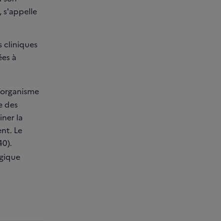
, s'appelle
n
é
c
s cliniques
r
ées à
a
n
l’organisme
e des
iner la
nt. Le
0).
ogique