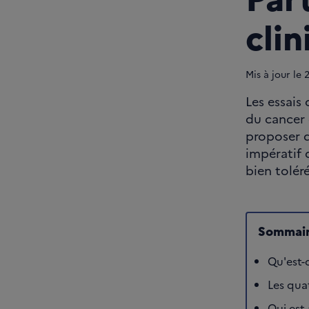
clin
Mis à jour le
Les essais
du cancer 
proposer d
impératif 
bien toléré
Sommair
Qu'est-c
Les quat
Qui est 