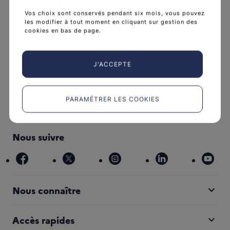
Vos choix sont conservés pendant six mois, vous pouvez
les modifier à tout moment en cliquant sur gestion des
cookies en bas de page.
L'Institut national du cancer est l’agence d'expertise
J'ACCEPTE
sanitaire et scientifique en cancérologie de l’État.
arrow_forward
Découvrir l’Institut
PARAMÉTRER LES COOKIES
Nous suivre
facebook
x
instagram
linkedin
you
expand_more
Nous connaître
expand_more
Accès rapides