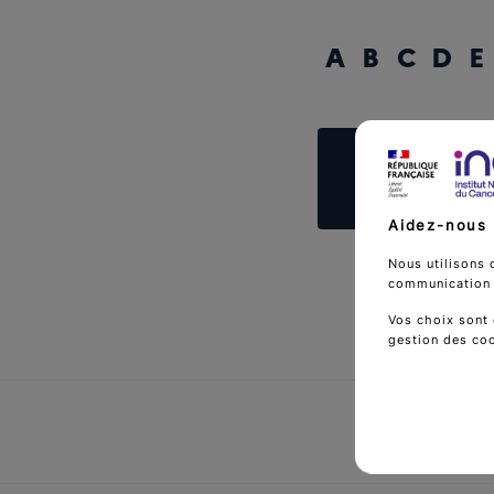
A
B
C
D
E
Reche
Aidez-nous 
Nous utilisons 
communication d
Vos choix sont 
gestion des co