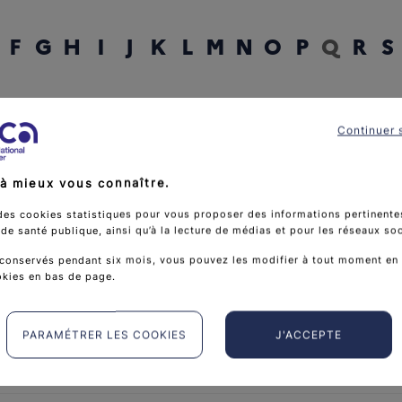
F
G
H
I
J
K
L
M
N
O
P
Q
R
S
rcher un mot
Continuer 
à mieux vous connaître.
des cookies statistiques pour vous proposer des informations pertinentes
e santé publique, ainsi qu’à la lecture de médias et pour les réseaux so
conservés pendant six mois, vous pouvez les modifier à tout moment en 
okies en bas de page.
PARAMÉTRER LES COOKIES
J'ACCEPTE