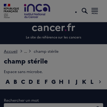
recherc
Men
Le site de référence sur les cancers
Accueil
...
champ stérile
champ stérile
Espace sans microbe.
A
B
C
D
E
F
G
H
I
J
K
L
M
chevron_right
diap
Rechercher un mot