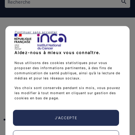
Rech
Continuer sans accepter
Aidez-nous à mieux vous connaître.
L'Institut national du cancer est l’agence d'expertise
Nous utilisons des cookies statistiques pour vous
sanitaire et scientifique en cancérologie de l’État.
proposer des informations pertinentes, à des fins de
communication de santé publique, ainsi qu’à la lecture de
arrow_forward
Découvrir l’Institut
médias et pour les réseaux sociaux.
Vos choix sont conservés pendant six mois, vous pouvez
les modifier à tout moment en cliquant sur gestion des
cookies en bas de page.
Nous suivre
facebook
x
instagram
linkedin
you
J'ACCEPTE