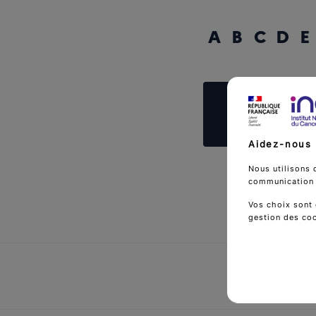
A
B
C
D
E
Reche
Aidez-nous 
Nous utilisons 
communication d
Vos choix sont 
gestion des co