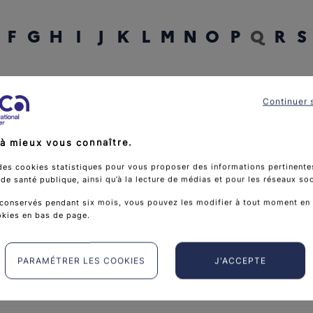
F
G
H
I
J
K
L
M
N
O
P
Q
R
S
rcher un mot
Continuer 
à mieux vous connaître.
des cookies statistiques pour vous proposer des informations pertinentes
e santé publique, ainsi qu’à la lecture de médias et pour les réseaux so
conservés pendant six mois, vous pouvez les modifier à tout moment en 
okies en bas de page.
PARAMÉTRER LES COOKIES
J'ACCEPTE