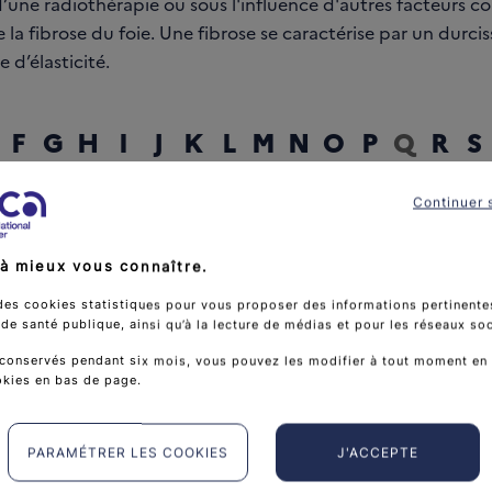
d’une radiothérapie ou sous l'influence d'autres facteurs 
de la fibrose du foie. Une fibrose se caractérise par un durc
e d’élasticité.
F
G
H
I
J
K
L
M
N
O
P
Q
R
S
Continuer 
rcher un mot
à mieux vous connaître.
des cookies statistiques pour vous proposer des informations pertinentes
e santé publique, ainsi qu’à la lecture de médias et pour les réseaux so
conservés pendant six mois, vous pouvez les modifier à tout moment en 
okies en bas de page.
PARAMÉTRER LES COOKIES
J'ACCEPTE