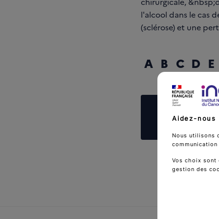
chirurgicale, &nbsp;
l'alcool dans le cas 
(sclérose) et une pert
A
B
C
D
E
Reche
Aidez-nous 
Nous utilisons 
communication d
Vos choix sont 
gestion des co