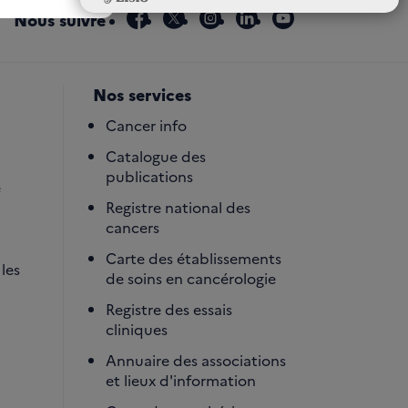
facebook
x
instagram
linkedin
youtube
Nous suivre
Nos services
Cancer info
Catalogue des
publications
é
Registre national des
cancers
Carte des établissements
les
de soins en cancérologie
Registre des essais
cliniques
Annuaire des associations
et lieux d'information