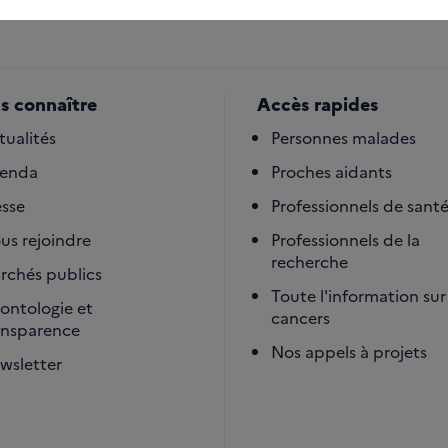
s connaître
Accès rapides
tualités
Personnes malades
enda
Proches aidants
esse
Professionnels de sant
us rejoindre
Professionnels de la
recherche
rchés publics
Toute l'information sur 
ontologie et
cancers
ansparence
Nos appels à projets
wsletter