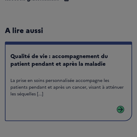
A lire aussi
Qualité de vie : accompagnement du
patient pendant et après la maladie
La prise en soins personnalisée accompagne les
patients pendant et après un cancer, visant à atténuer
les séquelles [...]
arrow_forward