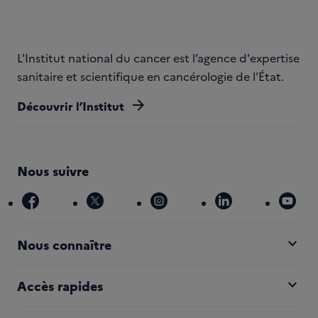
L'Institut national du cancer est l’agence d'expertise
sanitaire et scientifique en cancérologie de l’État.
arrow_forward
Découvrir l’Institut
Nous suivre
facebook
x
instagram
linkedin
you
expand_more
Nous connaître
expand_more
Accès rapides