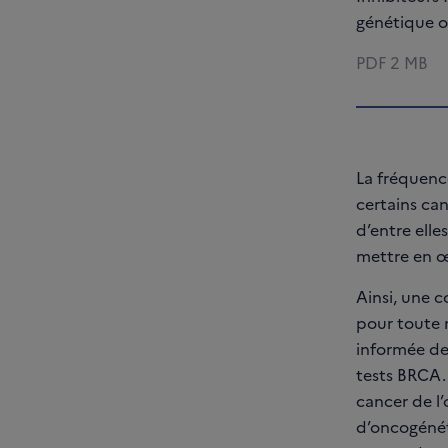
génétique o
PDF
2 MB
La fréquence
certains can
d’entre elle
mettre en 
Ainsi, une c
pour toute n
informée des
tests BRCA. 
cancer de l’
d’oncogénéti