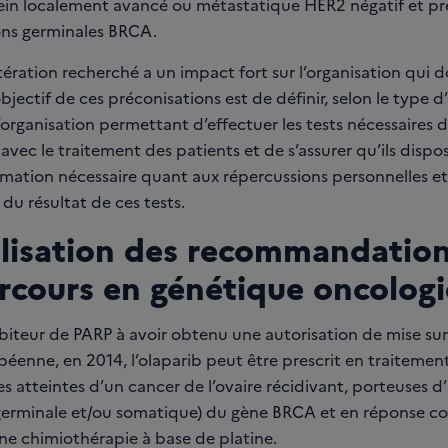
ein localement avancé ou métastatique HER2 négatif et pr
ns germinales BRCA.
tération recherché a un impact fort sur l’organisation qui d
objectif de ces préconisations est de définir, selon le type d
’organisation permettant d’effectuer les tests nécessaires 
vec le traitement des patients et de s’assurer qu’ils dispo
rmation nécessaire quant aux répercussions personnelles et 
 du résultat de ces tests.
lisation des recommandation
arcours en génétique oncolog
ibiteur de PARP à avoir obtenu une autorisation de mise su
enne, en 2014, l’olaparib peut être prescrit en traitement
s atteintes d’un cancer de l’ovaire récidivant, porteuses d
(germinale et/ou somatique) du gène BRCA et en réponse c
une chimiothérapie à base de platine.