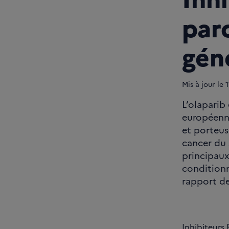
par
gén
Mis à jour le
1
L’olaparib
européenne
et porteus
cancer du 
principaux
conditionn
rapport de
Inhibiteurs