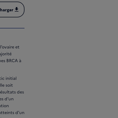
charger
harger (PDF - 2 MB)
’ovaire et
jorité
ques BRCA à
c initial
le soit
résultats des
es d’un
ation
atteints d’un