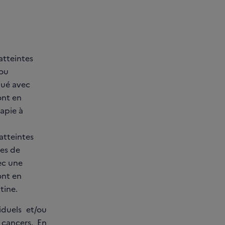
atteintes
 ou
qué avec
ont en
apie à
atteintes
pes de
vec une
ont en
tine.
iduels et/ou
 cancers. En