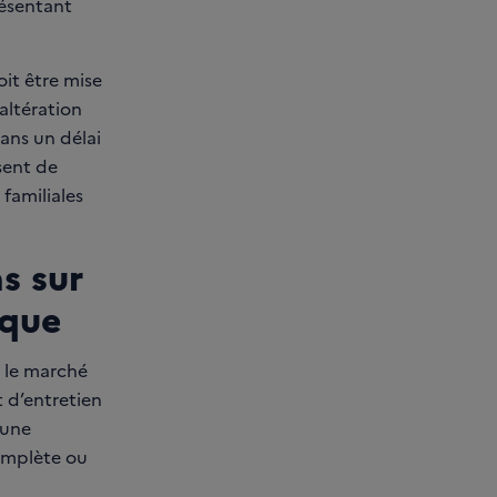
ésentant
oit être mise
’altération
dans un délai
sent de
familiales
s sur
ique
r le marché
 d’entretien
’une
omplète ou