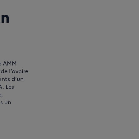
en
une AMM
de l’ovaire
ints d’un
A. Les
,
ns un