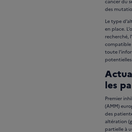
cancer du s
des mutatio
Le type d’al
en place. L’
recherché, l
compatible a
toute l’info
potentielles
Actua
les p
Premier inh
(AMM) europé
des patiente
altération 
partielle à 