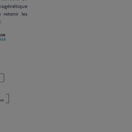
ncogénétique
retenir les
.