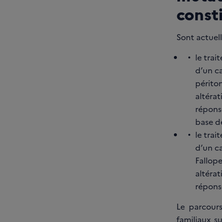
const
Sont actuel
le trai
d’un ca
périton
altéra
répons
base de
le tra
d’un ca
Fallope
altéra
réponse
Le parcours
familiaux s