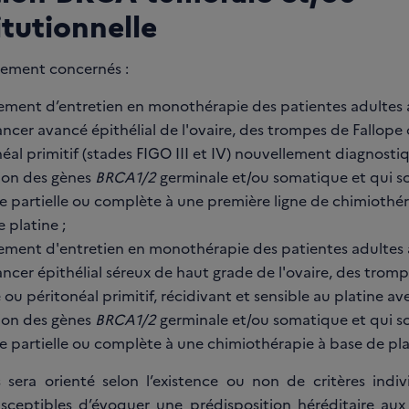
itutionnelle
lement concernés :
tement d’entretien en monothérapie des patientes adultes 
ncer avancé épithélial de l'ovaire, des trompes de Fallope
éal primitif (stades FIGO III et IV) nouvellement diagnosti
tion des gènes
BRCA1/2
germinale et/ou somatique et qui s
e partielle ou complète à une première ligne de chimiothér
 platine ;
itement d'entretien en monothérapie des patientes adultes 
ncer épithélial séreux de haut grade de l'ovaire, des trom
 ou péritonéal primitif, récidivant et sensible au platine a
tion des gènes
BRCA1/2
germinale et/ou somatique et qui s
 partielle ou complète à une chimiothérapie à base de pla
 sera orienté selon l’existence ou non de critères indiv
usceptibles d’évoquer une prédisposition héréditaire aux