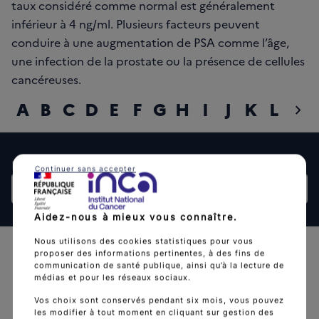
taux considéré comme normal est généralement
inférieur à 4 ng/ml. Plusieurs facteurs peuvent
conduire à une augmentation de PSA comme l’âge,
une infection de la prostate ou la présence de cellules
cancéreuses.
A
B
C
D
E
F
G
H
I
J
K
L
M
chevron_right
diap
Rechercher un mot
Continuer sans accepter
Rech
Aidez-nous à mieux vous connaître.
Nous utilisons des cookies statistiques pour vous
proposer des informations pertinentes, à des fins de
communication de santé publique, ainsi qu’à la lecture de
médias et pour les réseaux sociaux.
Vos choix sont conservés pendant six mois, vous pouvez
les modifier à tout moment en cliquant sur gestion des