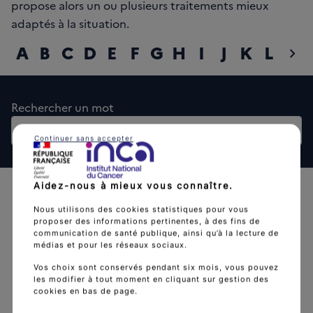
propose alors un ou plusieurs traitements mieux
adaptés à la situation.
A
B
C
D
E
F
G
H
I
J
K
L
M
chevron_right
diap
Rechercher un mot
Rech
Continuer sans accepter
Aidez-nous à mieux vous connaître.
Nous utilisons des cookies statistiques pour vous
proposer des informations pertinentes, à des fins de
communication de santé publique, ainsi qu’à la lecture de
médias et pour les réseaux sociaux.
L'Institut national du cancer est l’agence d'expertise
Vos choix sont conservés pendant six mois, vous pouvez
sanitaire et scientifique en cancérologie de l’État.
les modifier à tout moment en cliquant sur gestion des
cookies en bas de page.
arrow_forward
Découvrir l’Institut