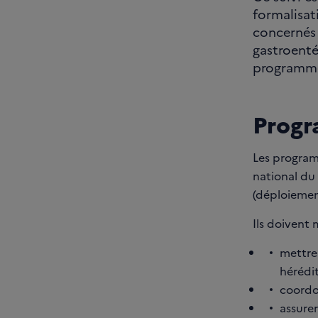
formalisat
concernés 
gastroenté
programme
Progr
Les program
national du 
(déploiemen
Ils doivent 
mettre 
hérédi
coordon
assurer