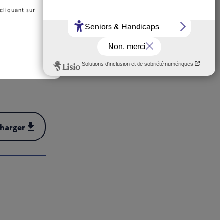
cliquant sur
charger
harger (PDF - 345 kB)