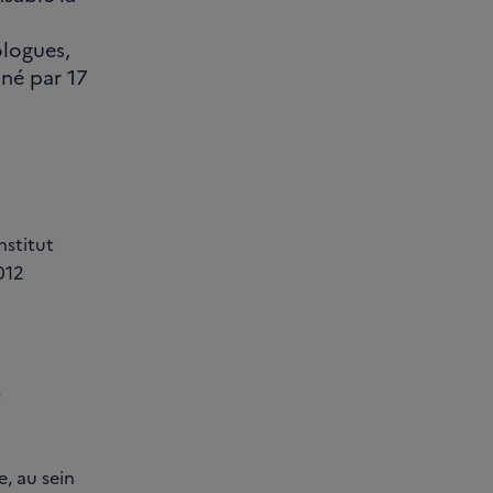
ologues,
né par 17
nstitut
012
s
e, au sein