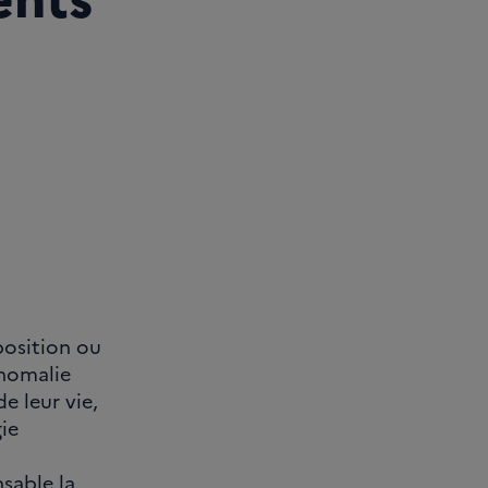
position ou
anomalie
e leur vie,
gie
nsable la