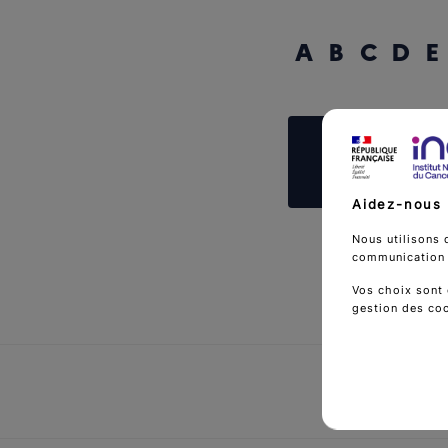
A
B
C
D
E
Reche
Aidez-nous 
Nous utilisons 
communication d
Vos choix sont 
gestion des co