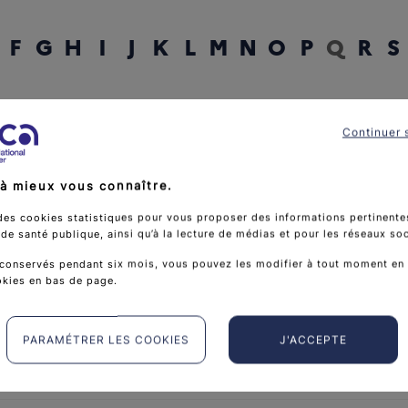
F
G
H
I
J
K
L
M
N
O
P
Q
R
S
rcher un mot
Continuer 
à mieux vous connaître.
des cookies statistiques pour vous proposer des informations pertinentes
e santé publique, ainsi qu’à la lecture de médias et pour les réseaux so
conservés pendant six mois, vous pouvez les modifier à tout moment en 
okies en bas de page.
PARAMÉTRER LES COOKIES
J'ACCEPTE