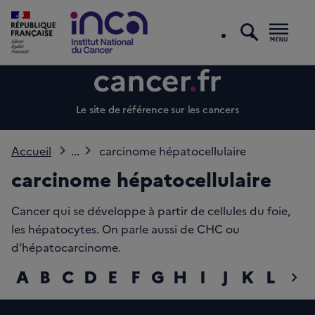
recherc
Men
Le site de référence sur les cancers
Accueil
...
carcinome hépatocellulaire
carcinome hépatocellulaire
Cancer qui se développe à partir de cellules du foie,
les hépatocytes. On parle aussi de CHC ou
d’hépatocarcinome.
A
B
C
D
E
F
G
H
I
J
K
L
M
chevron_right
diap