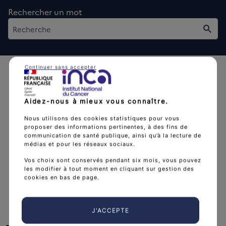
Rechercher un mot
Rech
Continuer sans accepter
Aidez-nous à mieux vous connaître.
Nous utilisons des cookies statistiques pour vous
L'Institut national du cancer est l’agence d'expertise
proposer des informations pertinentes, à des fins de
sanitaire et scientifique en cancérologie de l’État.
communication de santé publique, ainsi qu’à la lecture de
médias et pour les réseaux sociaux.
arrow_forward
Découvrir l’Institut
Vos choix sont conservés pendant six mois, vous pouvez
les modifier à tout moment en cliquant sur gestion des
cookies en bas de page.
Nous suivre
J'ACCEPTE
facebook
x
instagram
linkedin
you