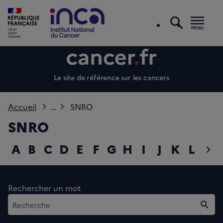
recherc
Men
Le site de référence sur les cancers
Accueil
...
SNRO
SNRO
A
B
C
D
E
F
G
H
I
J
K
L
M
chevron_right
diap
Rechercher un mot
Rech