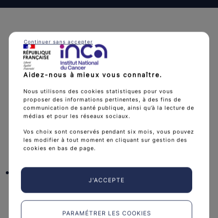
Continuer sans accepter
L'Institut national du cancer est l’agence d'expertise
Aidez-nous à mieux vous connaître.
sanitaire et scientifique en cancérologie de l’État.
Nous utilisons des cookies statistiques pour vous
proposer des informations pertinentes, à des fins de
arrow_forward
Découvrir l’Institut
communication de santé publique, ainsi qu’à la lecture de
médias et pour les réseaux sociaux.
Vos choix sont conservés pendant six mois, vous pouvez
les modifier à tout moment en cliquant sur gestion des
Nous suivre
cookies en bas de page.
facebook
x
instagram
linkedin
you
J'ACCEPTE
expand_more
Nous connaître
PARAMÉTRER LES COOKIES