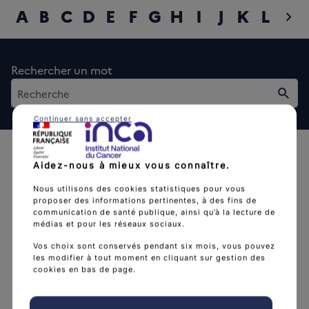
A
B
C
D
E
F
G
H
I
J
K
L
M
chevron_right
diap
Rechercher un mot
Rech
Continuer sans accepter
Aidez-nous à mieux vous connaître.
Nous utilisons des cookies statistiques pour vous
proposer des informations pertinentes, à des fins de
communication de santé publique, ainsi qu’à la lecture de
L'Institut national du cancer est l’agence d'expertise
médias et pour les réseaux sociaux.
sanitaire et scientifique en cancérologie de l’État.
Vos choix sont conservés pendant six mois, vous pouvez
les modifier à tout moment en cliquant sur gestion des
arrow_forward
Découvrir l’Institut
cookies en bas de page.