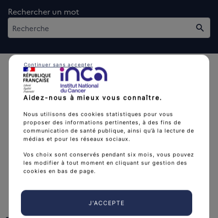
Rechercher un mot
Rech
Continuer sans accepter
Aidez-nous à mieux vous connaître.
Nous utilisons des cookies statistiques pour vous
L'Institut national du cancer est l’agence d'expertise
proposer des informations pertinentes, à des fins de
sanitaire et scientifique en cancérologie de l’État.
communication de santé publique, ainsi qu’à la lecture de
médias et pour les réseaux sociaux.
arrow_forward
Découvrir l’Institut
Vos choix sont conservés pendant six mois, vous pouvez
les modifier à tout moment en cliquant sur gestion des
cookies en bas de page.
Nous suivre
J'ACCEPTE
facebook
x
instagram
linkedin
you