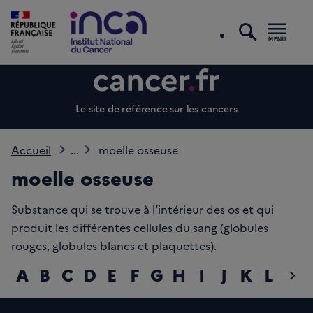
recherc
Men
Le site de référence sur les cancers
Accueil
...
moelle osseuse
moelle osseuse
Substance qui se trouve à l’intérieur des os et qui
produit les différentes cellules du sang (globules
rouges, globules blancs et plaquettes).
A
B
C
D
E
F
G
H
I
J
K
L
M
chevron_right
diap