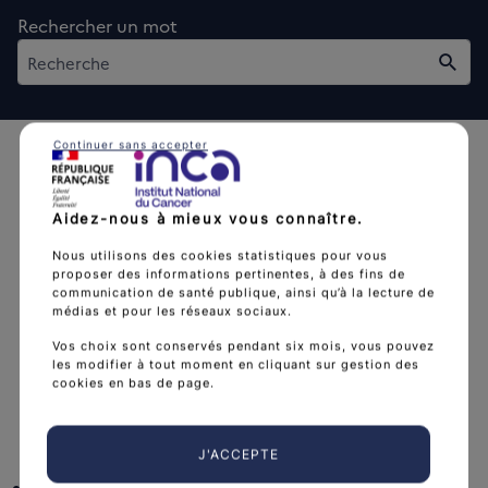
Rechercher un mot
Rech
Continuer sans accepter
Aidez-nous à mieux vous connaître.
Nous utilisons des cookies statistiques pour vous
L'Institut national du cancer est l’agence d'expertise
proposer des informations pertinentes, à des fins de
sanitaire et scientifique en cancérologie de l’État.
communication de santé publique, ainsi qu’à la lecture de
médias et pour les réseaux sociaux.
arrow_forward
Découvrir l’Institut
Vos choix sont conservés pendant six mois, vous pouvez
les modifier à tout moment en cliquant sur gestion des
cookies en bas de page.
Nous suivre
J'ACCEPTE
facebook
x
instagram
linkedin
you