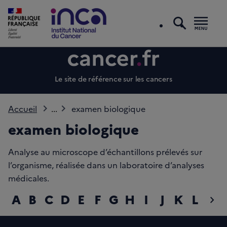
recherc
Men
Le site de référence sur les cancers
Accueil
...
examen biologique
examen biologique
Analyse au microscope d’échantillons prélevés sur
l’organisme, réalisée dans un laboratoire d’analyses
médicales.
A
B
C
D
E
F
G
H
I
J
K
L
M
chevron_right
diap