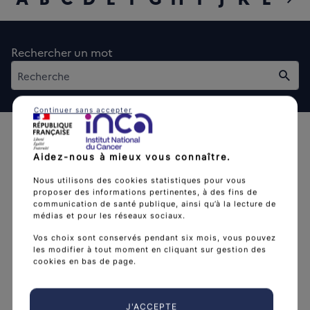
diap
Rechercher un mot
Rech
Continuer sans accepter
Aidez-nous à mieux vous connaître.
Nous utilisons des cookies statistiques pour vous
proposer des informations pertinentes, à des fins de
L'Institut national du cancer est l’agence d'expertise
communication de santé publique, ainsi qu’à la lecture de
médias et pour les réseaux sociaux.
sanitaire et scientifique en cancérologie de l’État.
Vos choix sont conservés pendant six mois, vous pouvez
arrow_forward
Découvrir l’Institut
les modifier à tout moment en cliquant sur gestion des
cookies en bas de page.
J'ACCEPTE