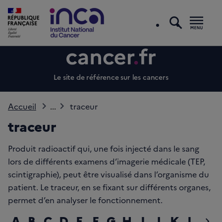
recherc
Men
Le site de référence sur les cancers
Accueil
...
traceur
traceur
Produit radioactif qui, une fois injecté dans le sang
lors de différents examens d’imagerie médicale (TEP,
scintigraphie), peut être visualisé dans l’organisme du
patient. Le traceur, en se fixant sur différents organes,
permet d’en analyser le fonctionnement.
A
B
C
D
E
F
G
H
I
J
K
L
M
chevron_right