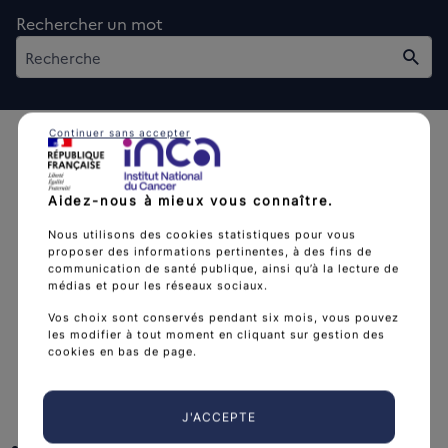
Rechercher un mot
Rech
Continuer sans accepter
Aidez-nous à mieux vous connaître.
Nous utilisons des cookies statistiques pour vous
L'Institut national du cancer est l’agence d'expertise
proposer des informations pertinentes, à des fins de
sanitaire et scientifique en cancérologie de l’État.
communication de santé publique, ainsi qu’à la lecture de
médias et pour les réseaux sociaux.
arrow_forward
Découvrir l’Institut
Vos choix sont conservés pendant six mois, vous pouvez
les modifier à tout moment en cliquant sur gestion des
cookies en bas de page.
Nous suivre
J'ACCEPTE
facebook
x
instagram
linkedin
you