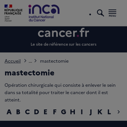
recherc
Men
Le site de référence sur les cancers
Accueil
...
mastectomie
mastectomie
Opération chirurgicale qui consiste à enlever le sein
dans sa totalité pour traiter le cancer dont il est
atteint.
A
B
C
D
E
F
G
H
I
J
K
L
M
chevron_right
diap