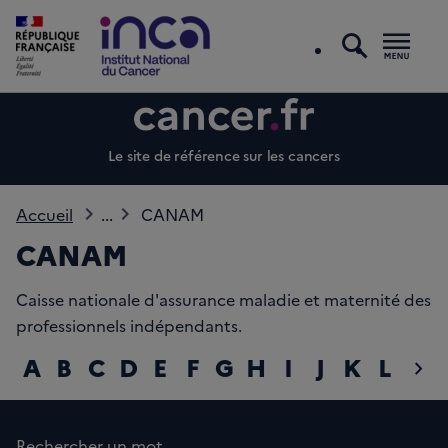
recherc
Men
Le site de référence sur les cancers
Accueil
...
CANAM
CANAM
Caisse nationale d'assurance maladie et maternité des
professionnels indépendants.
A
B
C
D
E
F
G
H
I
J
K
L
M
chevron_right
diap
Rechercher un mot