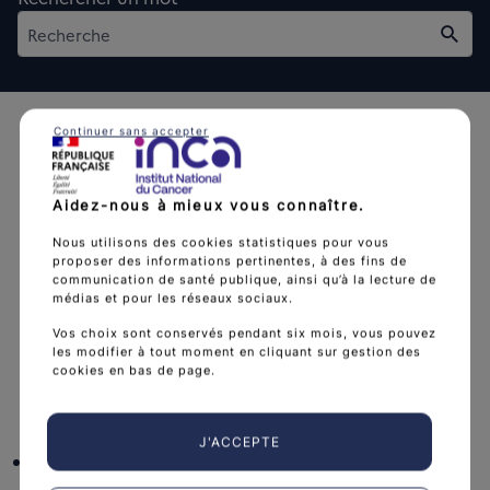
Rech
Continuer sans accepter
Aidez-nous à mieux vous connaître.
L'Institut national du cancer est l’agence d'expertise
Nous utilisons des cookies statistiques pour vous
proposer des informations pertinentes, à des fins de
sanitaire et scientifique en cancérologie de l’État.
communication de santé publique, ainsi qu’à la lecture de
médias et pour les réseaux sociaux.
arrow_forward
Découvrir l’Institut
Vos choix sont conservés pendant six mois, vous pouvez
les modifier à tout moment en cliquant sur gestion des
cookies en bas de page.
Nous suivre
J'ACCEPTE
facebook
x
instagram
linkedin
you