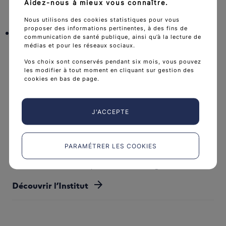
chevron_right
Aidez-nous à mieux vous connaître.
Nous utilisons des cookies statistiques pour vous
proposer des informations pertinentes, à des fins de
Les données d’hospitalisation
communication de santé publique, ainsi qu’à la lecture de
médias et pour les réseaux sociaux.
chevron_right
Vos choix sont conservés pendant six mois, vous pouvez
les modifier à tout moment en cliquant sur gestion des
cookies en bas de page.
J'ACCEPTE
PARAMÉTRER LES COOKIES
L'Institut national du cancer est l’agence d'expertise
sanitaire et scientifique en cancérologie de l’État.
arrow_forward
Découvrir l’Institut