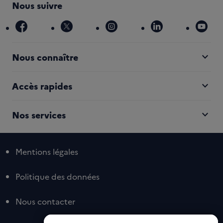
Nous suivre
facebook
x
instagram
linkedin
you
expand_more
Nous connaître
expand_more
Accès rapides
expand_more
Nos services
Mentions légales
Politique des données
Nous contacter