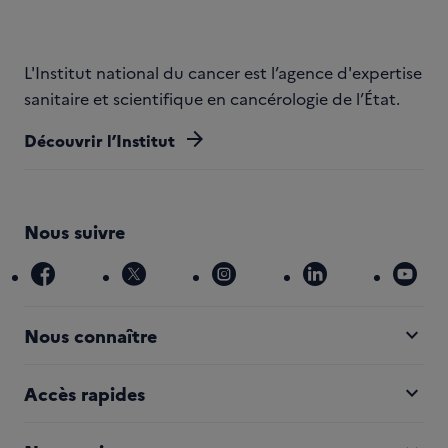
L'Institut national du cancer est l’agence d'expertise
sanitaire et scientifique en cancérologie de l’État.
arrow_forward
Découvrir l’Institut
Nous suivre
facebook
x
instagram
linkedin
you
expand_more
Nous connaître
expand_more
Accès rapides