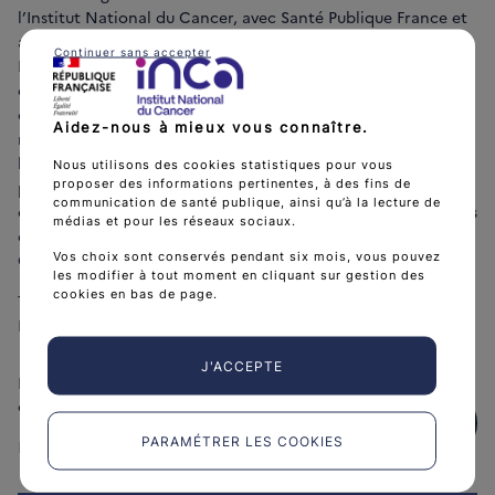
l’Institut National du Cancer, avec Santé Publique France et
avec le service de biostatistiques des Hospices Civils de
Continuer sans accepter
Lyon, en particulier ceux concernant l’épidémiologie
descriptive (par exemple l’évolution de l’incidence des
cancers digestifs) et l’application de développements
Aidez-nous à mieux vous connaître.
méthodologiques (par exemple les modèles de guérison dans
le cadre du droit à l’oubli). D’autres seront des travaux
Nous utilisons des cookies statistiques pour vous
proposer des informations pertinentes, à des fins de
propres du registre, le plus souvent dans le cadre de
communication de santé publique, ainsi qu’à la lecture de
collaboration avec les registres de cancers digestifs, avec des
médias et pour les réseaux sociaux.
équipes cliniques du CHU, du Centre de Lutte contre la
Vos choix sont conservés pendant six mois, vous pouvez
Cancer ou des équipes nationales.
les modifier à tout moment en cliquant sur gestion des
cookies en bas de page.
Télécharger les projets de recherche du registre
Bourguignon des cancers digestifs :
J'ACCEPTE
Projets de recherche du Registre bourguignon des
cancers digestifs en 2024
Téléchar
PARAMÉTRER LES COOKIES
PDF
198 kB