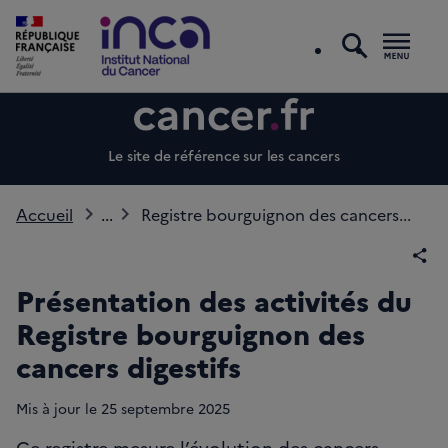
recherc
Men
Le site de référence sur les cancers
Accueil
...
Registre bourguignon des cancers...
Par
Présentation des activités du
Registre bourguignon des
cancers digestifs
Mis à jour le
25
septembre 2025
Ce registre mesure l’évolution des cancers