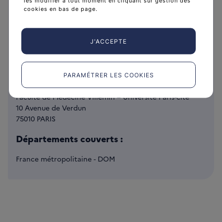
les modifier à tout moment en cliquant sur gestion des
cookies en bas de page.
Directeur :
Dr Claire POULALHON
J'ACCEPTE
claire.poulalhon@inserm.fr
Adresse :
PARAMÉTRER LES COOKIES
INSERM UMRS1153
Faculté de Médecine Villemin – Université Paris-cité
10 Avenue de Verdun
75010 PARIS
Départements couverts :
France métropolitaine - DOM