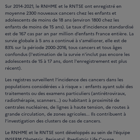
Sur 2014‐2021, le RNHME et le RNTSE ont enregistré en
moyenne 2300 nouveaux cancers chez les enfants et
adolescents de moins de 18 ans (environ 1800 chez les
enfants de moins de 15 ans). Le taux d’incidence standardisé
est de 167 cas par an par million d’enfants France entière. La
survie globale à 5 ans a continué à s'améliorer, elle est de
83% sur la période 2000‐2016, tous cancers et tous âges
confondus (l'estimation de la survie n'inclut pas encore les
adolescents de 15 à 17 ans, dont l'enregistrement est plus
récent).
Les registres surveillent l’incidence des cancers dans les
populations considérées « à risque » : enfants ayant subi des
traitements ou des examens particuliers (antirétroviraux,
radiothérapie, scanners...) ou habitant à proximité de
centrales nucléaires, de lignes à haute tension, de routes à
grande circulation, de zones agricoles... Ils contribuent à
l’investigation des clusters de cas de cancers.
Le RNHME et le RNTSE sont développés au sein de l’équipe
INSERM Obstetric, Perinatal, Paediatric Life Course