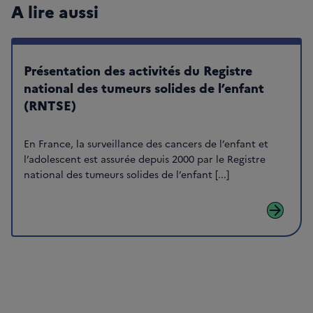
A lire aussi
Présentation des activités du Registre
national des tumeurs solides de l’enfant
(RNTSE)
En France, la surveillance des cancers de l’enfant et
l’adolescent est assurée depuis 2000 par le Registre
national des tumeurs solides de l’enfant [...]
arrow_forward