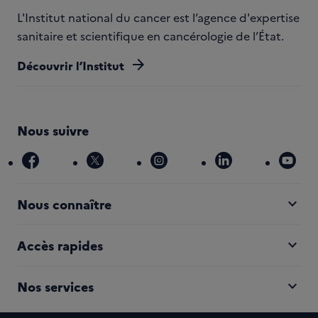
L'Institut national du cancer est l’agence d'expertise
sanitaire et scientifique en cancérologie de l’État.
arrow_forward
Découvrir l’Institut
Nous suivre
facebook
x
instagram
linkedin
you
expand_more
Nous connaître
expand_more
Accès rapides
expand_more
Nos services