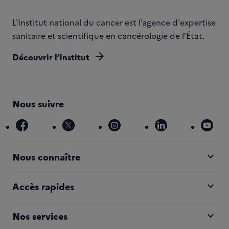
L'Institut national du cancer est l’agence d'expertise
sanitaire et scientifique en cancérologie de l’État.
arrow_forward
Découvrir l’Institut
Nous suivre
facebook
x
instagram
linkedin
you
expand_more
Nous connaître
expand_more
Accès rapides
expand_more
Nos services