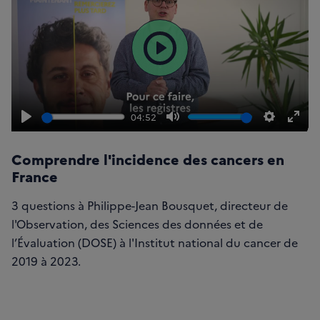
Lire
04:52
Lire
Muet
Paramètr
Pass
en
Comprendre l'incidence des cancers en
mod
France
plei
3 questions à Philippe-Jean Bousquet, directeur de
écra
l'Observation, des Sciences des données et de
l’Évaluation (DOSE) à l'Institut national du cancer de
2019 à 2023.