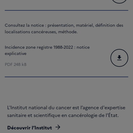
Consultez la notice : présentation, matériel, définition des
localisations cancéreuses, méthode.
Incidence zone registre 1988-2022 : notice
explicative
Téléchar
PDF
248 kB
L'Institut national du cancer est l’agence d'expertise
sanitaire et scientifique en cancérologie de l’État.
arrow_forward
Découvrir l’Institut