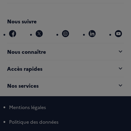
Nous suivre
facebook
x
instagram
linkedin
you
expand_more
Nous connaître
expand_more
Accès rapides
expand_more
Nos services
Mentions légales
Politique des données