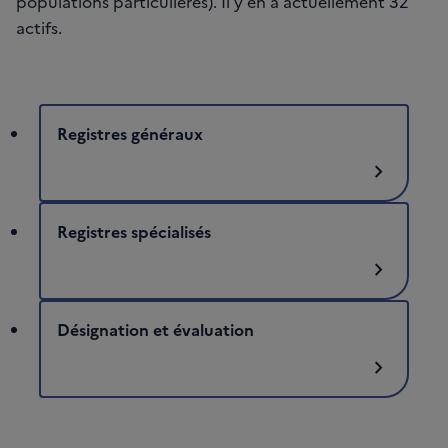
populations particulières). Il y en a actuellement 32
actifs.
Registres généraux
chevron_right
Registres spécialisés
chevron_right
Désignation et évaluation
chevron_right