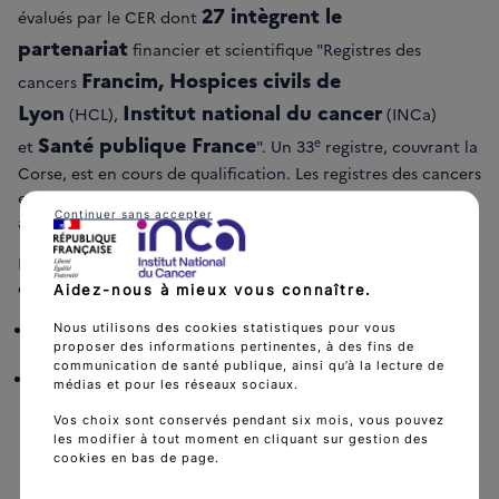
27 intègrent le
évalués par le CER dont
partenariat
financier et scientifique "Registres des
Francim, Hospices civils de
cancers
Lyon
Institut national du cancer
(HCL),
(INCa)
Santé publique France
e
et
". Un 33
registre, couvrant la
Corse, est en cours de qualification. Les registres des cancers
envoient leurs données annuellement à une base commune,
Continuer sans accepter
appelée base Francim.
Les registres des cancers peuvent être des registres de
cancers généraux ou des registres de cancers spécialisés :
Aidez-nous à mieux vous connaître.
les registres des cancers généraux recueillent les
Nous utilisons des cookies statistiques pour vous
proposer des informations pertinentes, à des fins de
informations sur toutes les localisations de cancers ;
communication de santé publique, ainsi qu’à la lecture de
les registres des cancers spécialisés recueillent les
médias et pour les réseaux sociaux.
informations sur des localisations particulières
Vos choix sont conservés pendant six mois, vous pouvez
(appareil digestif, hémopathies malignes, sein, col
les modifier à tout moment en cliquant sur gestion des
utérus, système nerveux central, thyroïde) ou sur des
cookies en bas de page.
populations particulières (enfants).