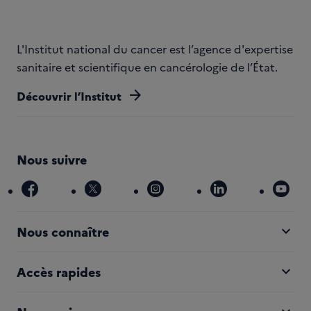
L'Institut national du cancer est l’agence d'expertise
sanitaire et scientifique en cancérologie de l’État.
arrow_forward
Découvrir l’Institut
Nous suivre
facebook
x
instagram
linkedin
you
expand_more
Nous connaître
expand_more
Accès rapides