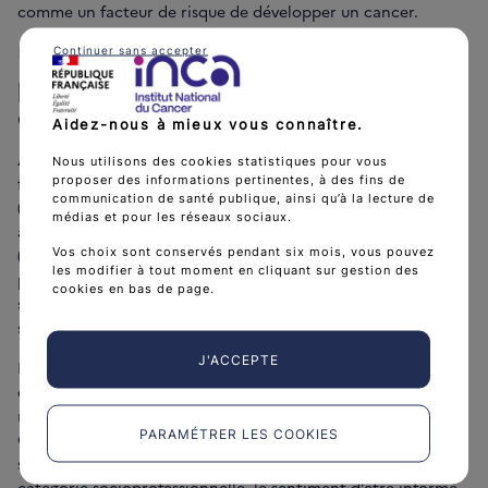
comme un facteur de risque de développer un cancer.
Une perception des aliments
Continuer sans accepter
protecteurs de cancer à
développer
Aidez-nous à mieux vous connaître.
A contrario, les bénéfices associés à la consommation de
Nous utilisons des cookies statistiques pour vous
proposer des informations pertinentes, à des fins de
féculents complets et de produits laitiers sont peu perçus
communication de santé publique, ainsi qu’à la lecture de
(36,6 % et 12,7 %, respectivement), de même que les risques
médias et pour les réseaux sociaux.
associés à la consommation de compléments alimentaires
Vos choix sont conservés pendant six mois, vous pouvez
(33,6 %). La connaissance du caractère potentiellement
les modifier à tout moment en cliquant sur gestion des
protecteur de la consommation de produits laitiers
cookies en bas de page.
s’améliore au fil des 10 dernières années (+13,8 points) même
si elle demeure globalement faible.
J'ACCEPTE
La consommation d’aliments bio et de légumes secs est,
quant à elle, perçue en grande partie comme diminuant le
risque de cancer ou comme sans influence sur ces risques.
PARAMÉTRER LES COOKIES
Ces perceptions varient en fonction de différents facteurs
sociodémographiques comme le niveau de diplôme, la
catégorie socioprofessionnelle, le sentiment d’être informé