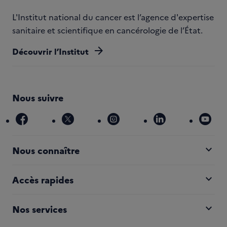
L'Institut national du cancer est l’agence d'expertise
sanitaire et scientifique en cancérologie de l’État.
arrow_forward
Découvrir l’Institut
Nous suivre
facebook
x
instagram
linkedin
you
expand_more
Nous connaître
expand_more
Accès rapides
expand_more
Nos services