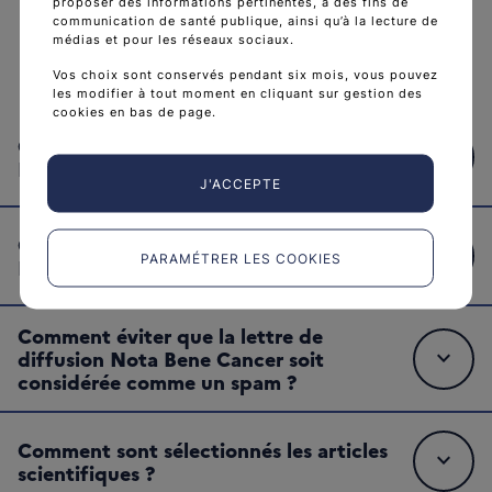
proposer des informations pertinentes, à des fins de
communication de santé publique, ainsi qu’à la lecture de
médias et pour les réseaux sociaux.
FAQ
Vos choix sont conservés pendant six mois, vous pouvez
les modifier à tout moment en cliquant sur gestion des
cookies en bas de page.
Quelles sont les différentes rubriques de
expand_more
Nota Bene Cancer ?
J'ACCEPTE
Comment s’abonner à la newsletter Nota
expand_more
PARAMÉTRER LES COOKIES
Bene Cancer ?
Comment éviter que la lettre de
expand_more
diffusion Nota Bene Cancer soit
considérée comme un spam ?
Comment sont sélectionnés les articles
expand_more
scientifiques ?