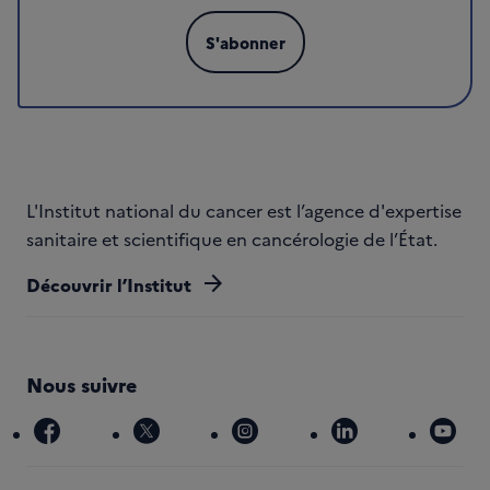
S'abonner
L'Institut national du cancer est l’agence d'expertise
sanitaire et scientifique en cancérologie de l’État.
arrow_forward
Découvrir l’Institut
Nous suivre
facebook
x
instagram
linkedin
you