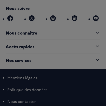
Nous suivre
facebook
x
instagram
linkedin
you
expand_more
Nous connaître
expand_more
Accès rapides
expand_more
Nos services
Mentions légales
Politique des données
Nous contacter