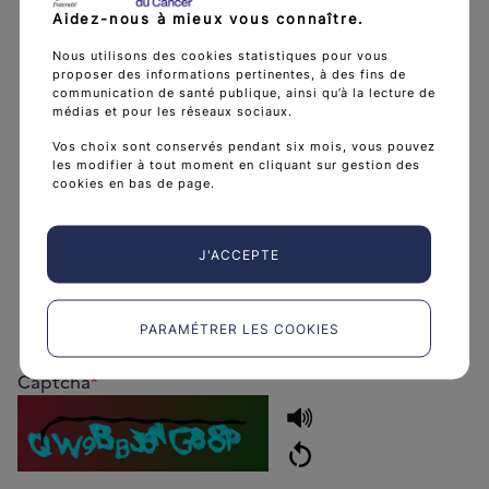
renseignant ce formulaire sont nécessaires au
Aidez-nous à mieux vous connaître.
traitement de votre demande et font l'objet d'un
Nous utilisons des cookies statistiques pour vous
traitement informatique par l'Institut national du
proposer des informations pertinentes, à des fins de
communication de santé publique, ainsi qu’à la lecture de
cancer, responsable du traitement sur la base de
médias et pour les réseaux sociaux.
votre consentement.
Vos choix sont conservés pendant six mois, vous pouvez
les modifier à tout moment en cliquant sur gestion des
Pour toute information sur la collecte, l'utilisation
cookies en bas de page.
de vos données personnelles et vos droits en
matière de protection de vos données vous
J'ACCEPTE
pouvez consulter notre "Politique de protection
des données personnelles", accessible à tout
moment dans le pied de page du site.
PARAMÉTRER LES COOKIES
Captcha
*