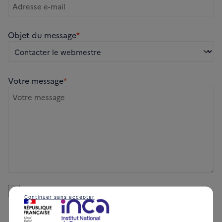
Objet du message
*
Votre message
*
*
J'accepte le traitement de mes données
Continuer sans accepter
personnelles
Les informations que vous nous communiquez en