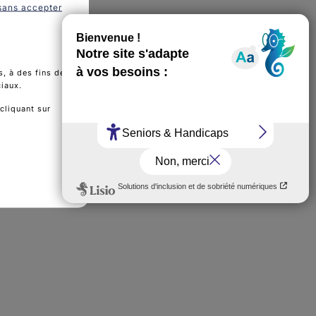
ès de 90% de
sans accepter
autour de
, à des fins de
ciaux.
cliquant sur
ous ;