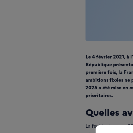
Le 4 février 2021, à 
République présentai
première fois, la Fra
ambitions fixées ne 
2025 a été mise en œu
prioritaires.
Quelles av
La feuille de route 