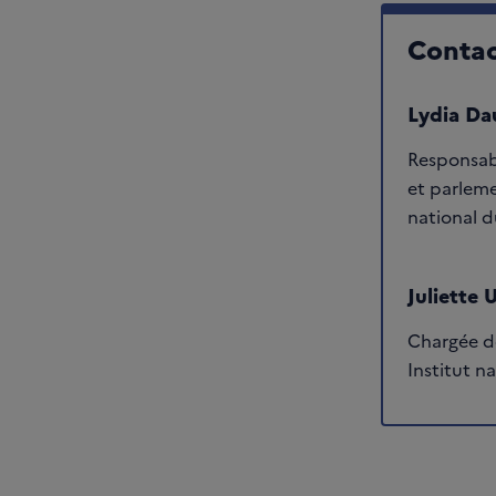
Contac
Lydia Da
Responsab
et parleme
national d
Juliette 
Chargée de
Institut n