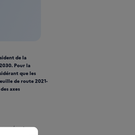
sident de la
2030. Pour la
sidérant que les
euille de route 2021-
 des axes
ers
présente un