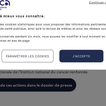
Au premier semestre 2025, pr
global très satisfaisant.
Continuer 
ions ont bien été engagées
, soit 212 actions sur 237.
à mieux vous connaître.
res menées ces 5 dernières années sont présentées 
des cookies statistiques pour vous proposer des informations pertinentes
e santé publique, ainsi qu’à la lecture de médias et pour les réseaux so
s avancées certaines ;
conservés pendant six mois, vous pouvez les modifier à tout moment en 
es progrès, mais les résultats ne sont pas encore au rendez-v
okies en bas de page.
ins sans cesse renforcée ;
e moteur de progrès ;
PARAMÉTRER LES COOKIES
J'ACCEPTE
ans précédent en faveur des cancers de l'enfant ;
 l'accès aux droits ;
ationale de l'Institut national du cancer renforcée.
 de ces actions dans le dossier de presse