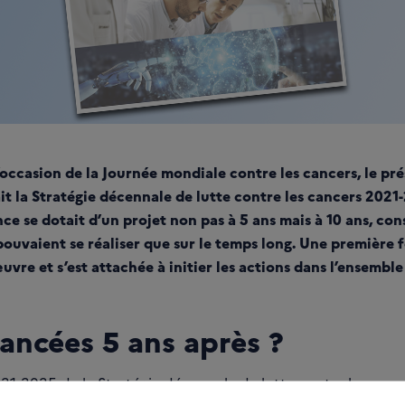
l’occasion de la Journée mondiale contre les cancers, le pré
t la Stratégie décennale de lutte contre les cancers 2021-
nce se dotait d’un projet non pas à 5 ans mais à 10 ans, con
pouvaient se réaliser que sur le temps long. Une première f
vre et s’est attachée à initier les actions dans l’ensemble
ancées 5 ans après ?
2021-2025 de la
Stratégie décennale de lutte contre les canc