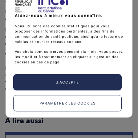
L’évaluation du
stade
et du
grade
se fait comme pour les
Aidez-nous à mieux vous connaître.
autres cancers du sein.
Nous utilisons des cookies statistiques pour vous
Les cancers inflammatoires sont souvent détectés à un stade
proposer des informations pertinentes, à des fins de
avancé car ils se développent plus rapidement que les autres
communication de santé publique, ainsi qu’à la lecture de
médias et pour les réseaux sociaux.
cancers du sein.
Vos choix sont conservés pendant six mois, vous pouvez
Traitement
les modifier à tout moment en cliquant sur gestion des
cookies en bas de page.
Le
traitement
repose sur les mêmes modalités que pour les
autres cancers du sein en prenant en compte le fait que ce
sont souvent des tumeurs agressives. Une
chimiothérapie
J'ACCEPTE
néodjuvante précède la
chirurgie
.
PARAMÉTRER LES COOKIES
A lire aussi