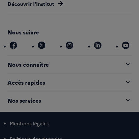
arrow_forward
Découvrir l’Institut
Nous suivre
facebook
x
instagram
linkedin
you
expand_more
Nous connaître
expand_more
Accès rapides
expand_more
Nos services
Mentions légales
Politique des données