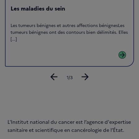
Les maladies du sein
Les tumeurs bénignes et autres affections bénignesLes
tumeurs bénignes ont des contours bien délimités. Elles
[...]
arrow_forward
arrow_back
arrow_forward
Diapositive
1/3
L'Institut national du cancer est l’agence d'expertise
sanitaire et scientifique en cancérologie de l’État.