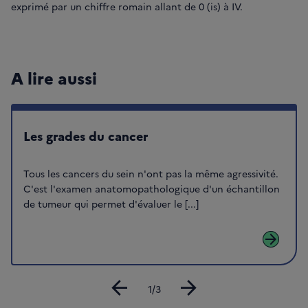
exprimé par un chiffre romain allant de 0 (is) à IV.
A lire aussi
Les grades du cancer
Tous les cancers du sein n'ont pas la même agressivité.
C'est l'examen anatomopathologique d'un échantillon
de tumeur qui permet d'évaluer le [...]
arrow_forward
arrow_back
arrow_forward
Diapositive
1/3