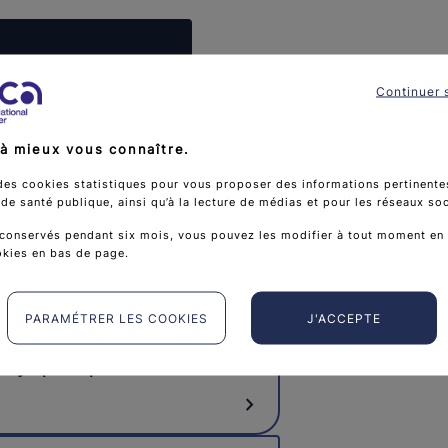
aités dans un autre
Continuer 
à mieux vous connaître.
des cookies statistiques pour vous proposer des informations pertinentes
e santé publique, ainsi qu’à la lecture de médias et pour les réseaux so
conservés pendant six mois, vous pouvez les modifier à tout moment en 
okies en bas de page.
PARAMÉTRER LES COOKIES
J'ACCEPTE
Anatomie du système
immunitaire et du réseau
lymphatique
chevron_right