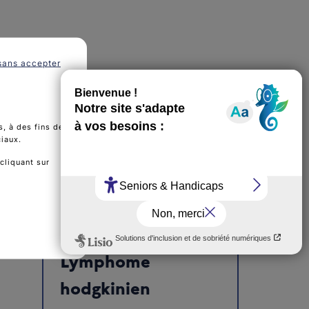
sans accepter
, à des fins de
ciaux.
cliquant sur
Toute l’information sur
Lymphome
hodgkinien