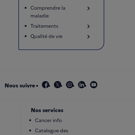
Comprendre la
chevron_right
maladie
Traitements
chevron_right
Qualité de vie
chevron_right
facebook
x
instagram
linkedin
youtube
Nous suivre
Nos services
Cancer info
Catalogue des