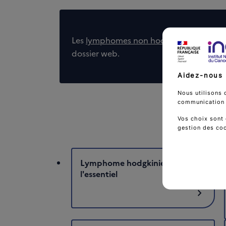
Les
lymphomes non hodgkiniens
sont tr
dossier web.
Aidez-nous 
Nous utilisons 
communication d
Vos choix sont 
gestion des co
Lymphome hodgkinien :
l'essentiel
chevron_right