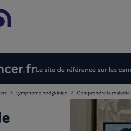
Le site de référence sur les can
ers
Lymphome hodgkinien
Comprendre la maladie
le