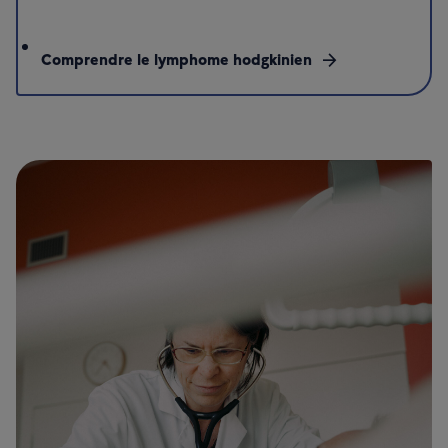
Comprendre le lymphome hodgkinien
arrow_forward