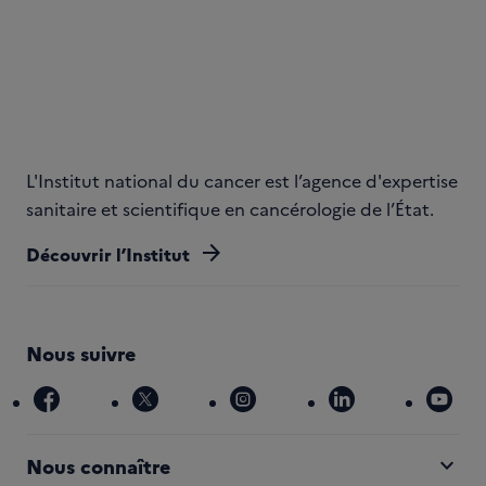
L'Institut national du cancer est l’agence d'expertise
sanitaire et scientifique en cancérologie de l’État.
arrow_forward
Découvrir l’Institut
Nous suivre
facebook
x
instagram
linkedin
you
expand_more
Nous connaître