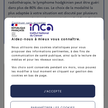
radiothérapie, le lymphome hodgkinien peut être guéri
dans plus de 80% des cas. Le choix de la modalité la
plus adaptée à votre situation est discuté par plusieurs
médecins en réunion de concertation pluridisciplinaire.
Continuer sans accepter
Les traitements du lymphome hodgkinien
arrow_forward
Aidez-nous à mieux vous connaître.
Nous utilisons des cookies statistiques pour vous
proposer des informations pertinentes, à des fins de
communication de santé publique, ainsi qu’à la lecture de
médias et pour les réseaux sociaux.
Vos choix sont conservés pendant six mois, vous pouvez
les modifier à tout moment en cliquant sur gestion des
cookies en bas de page.
J'ACCEPTE
PARAMÉTRER LES COOKIES