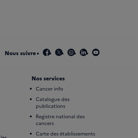
facebook
x
instagram
linkedin
youtube
Nous suivre
Nos services
Cancer info
Catalogue des
publications
é
Registre national des
cancers
Carte des établissements
les