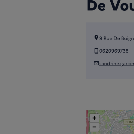
De Vou
9 Rue De Boig
0620969738
sandrine.garci
+
−