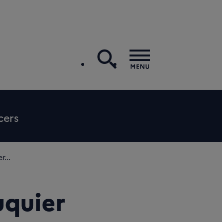
recherche
Menu
cers
...
uquier