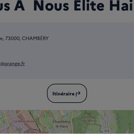
s À Nous Élite Hai
ne, 73000, CHAMBÉRY
n@orange.fr
subdirectory_arrow_left
Itinéraire