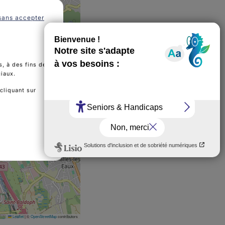
sans accepter
, à des fins de
ciaux.
cliquant sur
 Perruquier De Vous À Nous Élite Hair
Leaflet
|
©
OpenStreetMap
contributors