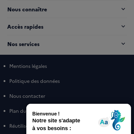
expand_more
Nous connaître
expand_more
Accès rapides
expand_more
Nos services
Mentions légales
Politique des données
Nous contacter
Plan du site
Réutiliser nos contenus