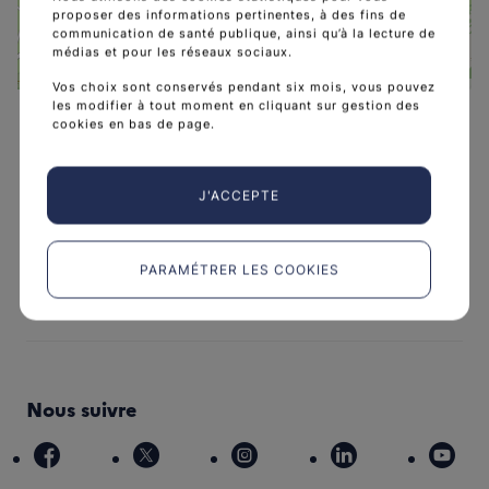
proposer des informations pertinentes, à des fins de
communication de santé publique, ainsi qu’à la lecture de
médias et pour les réseaux sociaux.
Leaflet
|
©
OpenStreetMap
contributors
Vos choix sont conservés pendant six mois, vous pouvez
les modifier à tout moment en cliquant sur gestion des
cookies en bas de page.
J'ACCEPTE
L'Institut national du cancer est l’agence d'expertise
sanitaire et scientifique en cancérologie de l’État.
PARAMÉTRER LES COOKIES
arrow_forward
Découvrir l’Institut
Nous suivre
facebook
x
instagram
linkedin
you