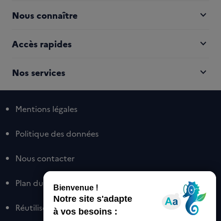
expand_more
Nous connaître
expand_more
Accès rapides
expand_more
Nos services
Mentions légales
Politique des données
Nous contacter
Plan du site
Réutiliser nos contenus