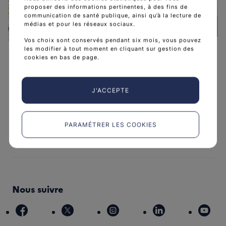
proposer des informations pertinentes, à des fins de
communication de santé publique, ainsi qu’à la lecture de
médias et pour les réseaux sociaux.
Leaflet
|
©
OpenStreetMap
contributors
Vos choix sont conservés pendant six mois, vous pouvez
les modifier à tout moment en cliquant sur gestion des
cookies en bas de page.
J'ACCEPTE
L'Institut national du cancer est l’agence d'expertise
sanitaire et scientifique en cancérologie de l’État.
PARAMÉTRER LES COOKIES
arrow_forward
Découvrir l’Institut
Nous suivre
facebook
x
instagram
linkedin
you