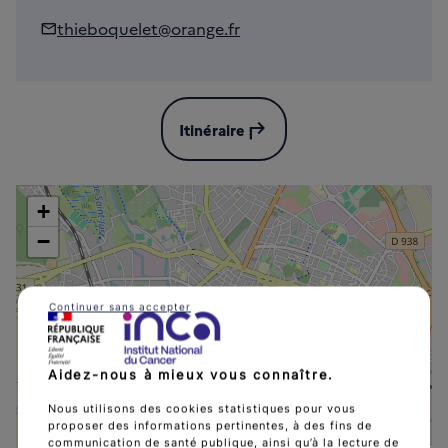
thieboquelet@orange.fr
subdirectory_arrow_left
Itinéraire
+
−
Continuer sans accepter
Salon Alban De Vers
Aidez-nous à mieux vous connaître.
Nous utilisons des cookies statistiques pour vous
proposer des informations pertinentes, à des fins de
communication de santé publique, ainsi qu’à la lecture de