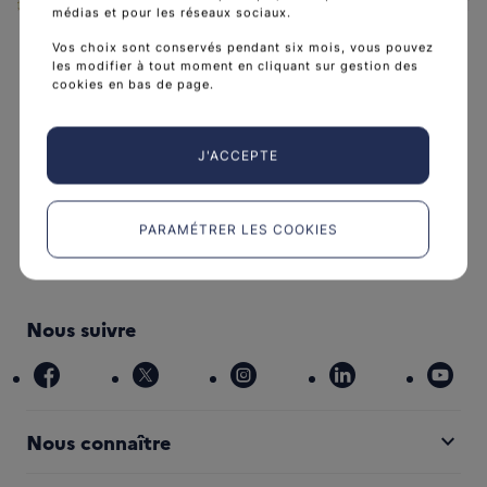
Leaflet
|
©
OpenStreetMap
contributors
médias et pour les réseaux sociaux.
Vos choix sont conservés pendant six mois, vous pouvez
les modifier à tout moment en cliquant sur gestion des
cookies en bas de page.
L'Institut national du cancer est l’agence d'expertise
J'ACCEPTE
sanitaire et scientifique en cancérologie de l’État.
arrow_forward
Découvrir l’Institut
PARAMÉTRER LES COOKIES
Nous suivre
facebook
x
instagram
linkedin
you
expand_more
Nous connaître