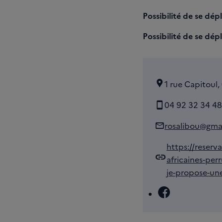
Possibilité de se dép
Possibilité de se dépl
1 rue Capitoul,
04 92 32 34 48
rosalibou@gma
https://reserva
link
africaines-per
je-propose-un
Facebook