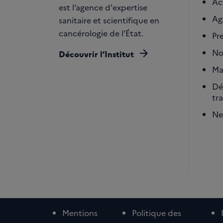
Ac
est l’agence d'expertise
Ag
sanitaire et scientifique en
cancérologie de l’État.
Pr
arrow_forward
No
Découvrir l’Institut
Ma
Dé
tr
Ne
Mentions
Politique des