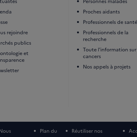
tualités
Personnes malades
enda
Proches aidants
esse
Professionnels de sant
us rejoindre
Professionnels de la
recherche
rchés publics
Toute l'information sur 
ontologie et
cancers
ansparence
Nos appels à projets
wsletter
Nous
Plan du
Réutiliser nos
Acc