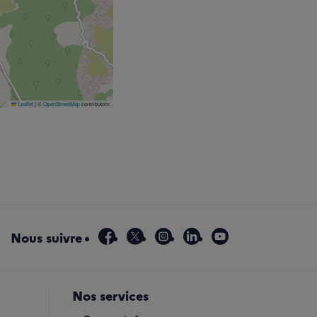
Leaflet
|
©
OpenStreetMap
contributors
facebook
x
instagram
linkedin
youtube
Nous suivre
Nos services