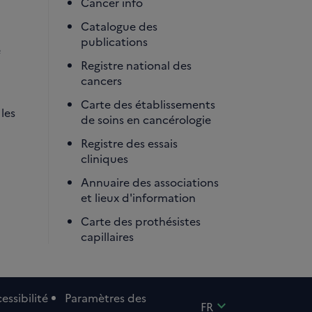
Cancer info
Catalogue des
publications
é
Registre national des
cancers
Carte des établissements
les
de soins en cancérologie
Registre des essais
cliniques
Annuaire des associations
et lieux d'information
Carte des prothésistes
capillaires
essibilité
Paramètres des
expand_more
FR