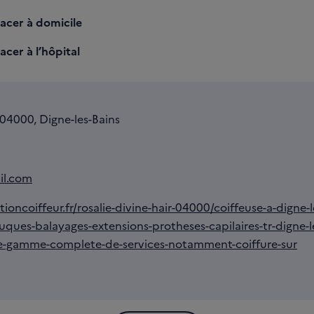
lacer à domicile
acer à l’hôpital
 04000, Digne-les-Bains
il.com
tioncoiffeur.fr/rosalie-divine-hair-04000/coiffeuse-a-digne-l
ruques-balayages-extensions-protheses-capilaires-tr-digne-
e-gamme-complete-de-services-notamment-coiffure-sur