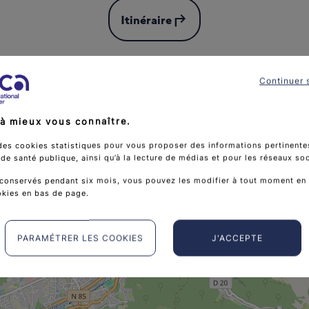
subdirectory_arrow_left
Itinéraire
Continuer 
à mieux vous connaître.
des cookies statistiques pour vous proposer des informations pertinentes
e santé publique, ainsi qu’à la lecture de médias et pour les réseaux so
conservés pendant six mois, vous pouvez les modifier à tout moment en 
okies en bas de page.
PARAMÉTRER LES COOKIES
J'ACCEPTE
Rosalie Divine Hair